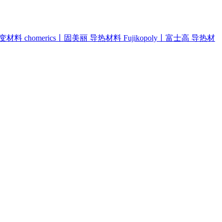
相变材料
chomerics丨固美丽 导热材料
Fujikopoly丨富士高 导热材