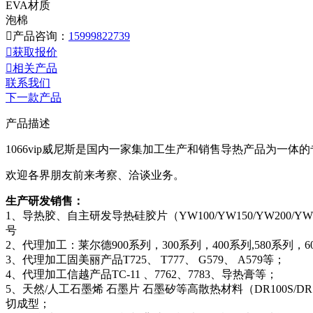
EVA材质
泡棉

产品咨询：
15999822739

获取报价

相关产品
联系我们
下一款产品
产品描述
1066vip威尼斯是国内一家集加工生产和销售导热产品为一
欢迎各界朋友前来考察、洽谈业务。
生产研发销售：
1、导热胶、自主研发导热硅胶片（YW100/YW150/YW200/YW250/YW3
号
2、代理加工：莱尔德900系列，300系列，400系列,580系列，
3、代理加工固美丽产品T725、 T777、 G579、 A579等；
4、代理加工信越产品TC-11 、7762、7783、导热膏等；
5、天然/人工石墨烯 石墨片 石墨矽等高散热材料（DR100S/DR150S/DR20
切成型；