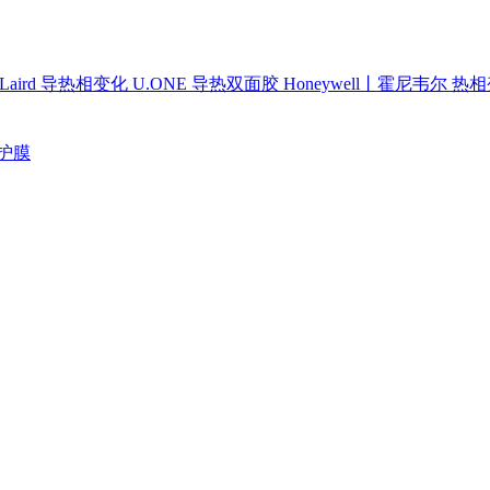
Laird 导热相变化
U.ONE 导热双面胶
Honeywell丨霍尼韦尔 热
护膜