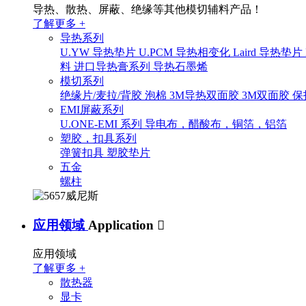
导热、散热、屏蔽、绝缘等其他模切辅料产品！
了解更多 +
导热系列
U.YW 导热垫片
U.PCM 导热相变化
Laird 导热垫片
料
进口导热膏系列
导热石墨烯
模切系列
绝缘片/麦拉/背胶
泡棉
3M导热双面胶
3M双面胶
保
EMI屏蔽系列
U.ONE-EMI 系列
导电布，醋酸布，铜箔，铝箔
塑胶，扣具系列
弹簧扣具
塑胶垫片
五金
螺柱
应用领域
Application

应用领域
了解更多 +
散热器
显卡