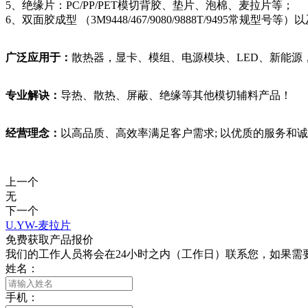
5、绝缘片：PC/PP/PET模切背胶、垫片、泡棉、麦拉片等；
6、双面胶成型 （3M9448/467/9080/9888T/9495常规
广泛应用于：
散热器，显卡、模组、电源模块、LED、新能
专业解诀：
导热、散热、屏蔽、绝缘等其他模切辅料产品！
经营理念：
以高品质、高效率满足客户需求; 以优质的服务和
上一个
无
下一个
U.YW-麦拉片
免费获取产品报价
我们的工作人员将会在24小时之内（工作日）联系您，如果需要其他
姓名：
手机：